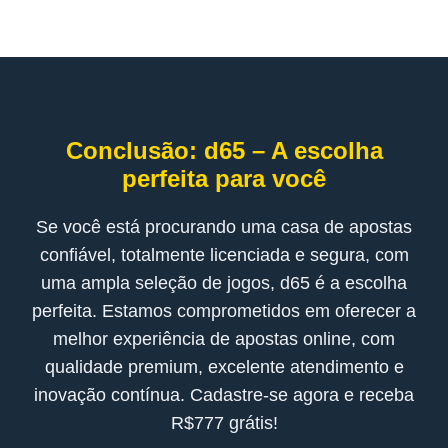
Conclusão: d65 – A escolha
perfeita para você
Se você está procurando uma casa de apostas
confiável, totalmente licenciada e segura, com
uma ampla seleção de jogos, d65 é a escolha
perfeita. Estamos comprometidos em oferecer a
melhor experiência de apostas online, com
qualidade premium, excelente atendimento e
inovação contínua. Cadastre-se agora e receba
R$777 grátis!