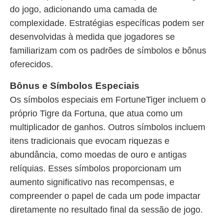
do jogo, adicionando uma camada de
complexidade. Estratégias específicas podem ser
desenvolvidas à medida que jogadores se
familiarizam com os padrões de símbolos e bônus
oferecidos.
Bônus e Símbolos Especiais
Os símbolos especiais em FortuneTiger incluem o
próprio Tigre da Fortuna, que atua como um
multiplicador de ganhos. Outros símbolos incluem
itens tradicionais que evocam riquezas e
abundância, como moedas de ouro e antigas
relíquias. Esses símbolos proporcionam um
aumento significativo nas recompensas, e
compreender o papel de cada um pode impactar
diretamente no resultado final da sessão de jogo.