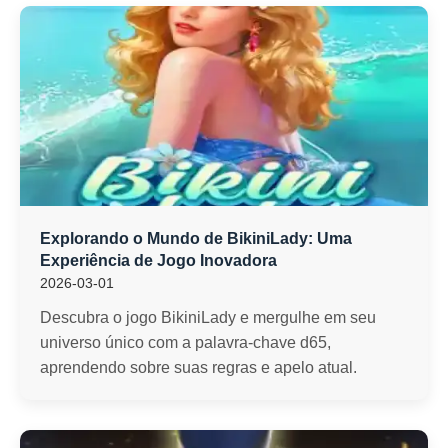
Explorando o Mundo de BikiniLady: Uma
Experiência de Jogo Inovadora
2026-03-01
Descubra o jogo BikiniLady e mergulhe em seu
universo único com a palavra-chave d65,
aprendendo sobre suas regras e apelo atual.