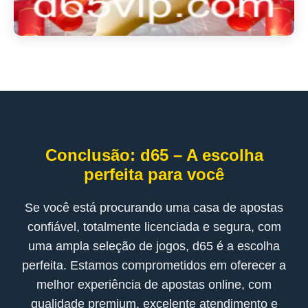
Conclusão: d65 – A escolha
perfeita para você
Se você está procurando uma casa de apostas
confiável, totalmente licenciada e segura, com
uma ampla seleção de jogos, d65 é a escolha
perfeita. Estamos comprometidos em oferecer a
melhor experiência de apostas online, com
qualidade premium, excelente atendimento e