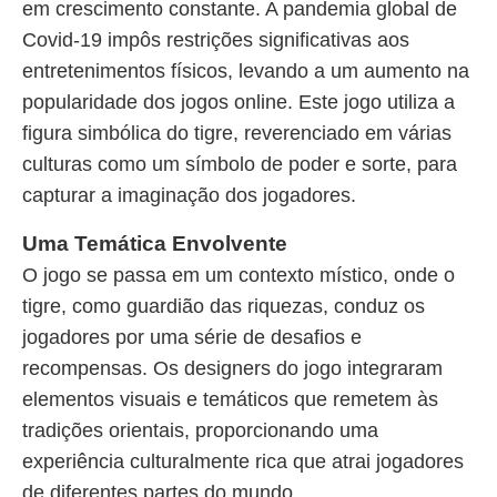
em crescimento constante. A pandemia global de
Covid-19 impôs restrições significativas aos
entretenimentos físicos, levando a um aumento na
popularidade dos jogos online. Este jogo utiliza a
figura simbólica do tigre, reverenciado em várias
culturas como um símbolo de poder e sorte, para
capturar a imaginação dos jogadores.
Uma Temática Envolvente
O jogo se passa em um contexto místico, onde o
tigre, como guardião das riquezas, conduz os
jogadores por uma série de desafios e
recompensas. Os designers do jogo integraram
elementos visuais e temáticos que remetem às
tradições orientais, proporcionando uma
experiência culturalmente rica que atrai jogadores
de diferentes partes do mundo.