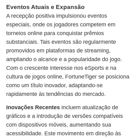
Eventos Atuais e Expansão
A recepção positiva impulsionou eventos
especiais, onde os jogadores competem em
torneios online para conquistar prêmios
substanciais. Tais eventos são regularmente
promovidos em plataformas de streaming,
ampliando o alcance e a popularidade do jogo.
Com o crescente interesse nos eSports e na
cultura de jogos online, FortuneTiger se posiciona
como um título inovador, adaptando-se
rapidamente às tendências do mercado.
Inovações Recentes
incluem atualização de
gráficos e a introdução de versões compatíveis
com dispositivos móveis, aumentando sua
acessibilidade. Este movimento em direção às