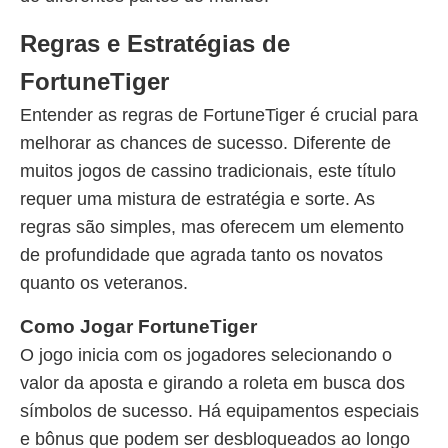
Regras e Estratégias de
FortuneTiger
Entender as regras de FortuneTiger é crucial para
melhorar as chances de sucesso. Diferente de
muitos jogos de cassino tradicionais, este título
requer uma mistura de estratégia e sorte. As
regras são simples, mas oferecem um elemento
de profundidade que agrada tanto os novatos
quanto os veteranos.
Como Jogar FortuneTiger
O jogo inicia com os jogadores selecionando o
valor da aposta e girando a roleta em busca dos
símbolos de sucesso. Há equipamentos especiais
e bônus que podem ser desbloqueados ao longo