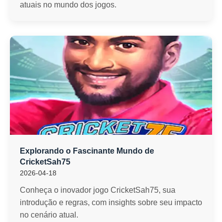
atuais no mundo dos jogos.
Explorando o Fascinante Mundo de
CricketSah75
2026-04-18
Conheça o inovador jogo CricketSah75, sua
introdução e regras, com insights sobre seu impacto
no cenário atual.