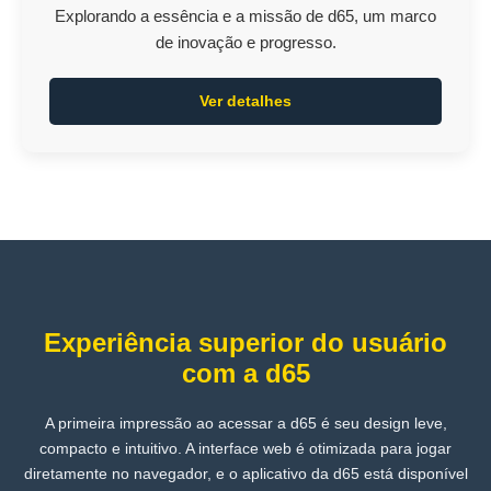
Explorando a essência e a missão de d65, um marco
de inovação e progresso.
Ver detalhes
Experiência superior do usuário
com a d65
A primeira impressão ao acessar a d65 é seu design leve,
compacto e intuitivo. A interface web é otimizada para jogar
diretamente no navegador, e o aplicativo da d65 está disponível