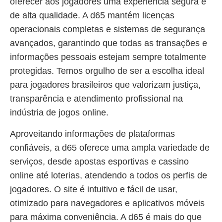
oferecer aos jogadores uma experiência segura e
de alta qualidade. A d65 mantém licenças
operacionais completas e sistemas de segurança
avançados, garantindo que todas as transações e
informações pessoais estejam sempre totalmente
protegidas. Temos orgulho de ser a escolha ideal
para jogadores brasileiros que valorizam justiça,
transparência e atendimento profissional na
indústria de jogos online.
Aproveitando informações de plataformas
confiáveis, a d65 oferece uma ampla variedade de
serviços, desde apostas esportivas e cassino
online até loterias, atendendo a todos os perfis de
jogadores. O site é intuitivo e fácil de usar,
otimizado para navegadores e aplicativos móveis
para máxima conveniência. A d65 é mais do que