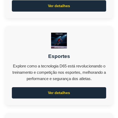
Ver detalhes
Esportes
Explore como a tecnologia D65 está revolucionando o
treinamento e competição nos esportes, melhorando a
performance e segurança dos atletas.
Ver detalhes