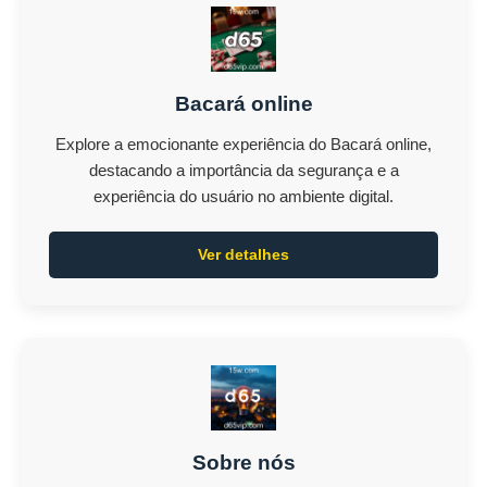
Bacará online
Explore a emocionante experiência do Bacará online,
destacando a importância da segurança e a
experiência do usuário no ambiente digital.
Ver detalhes
Sobre nós