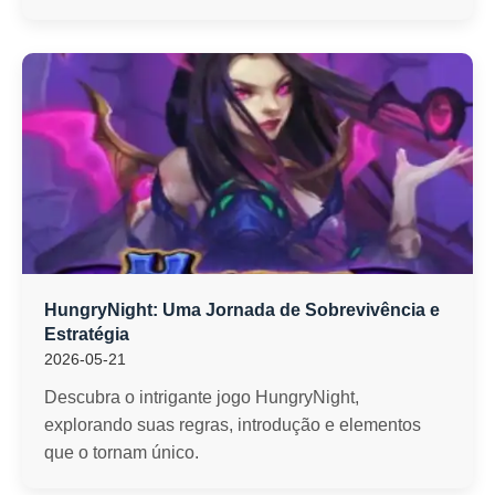
HungryNight: Uma Jornada de Sobrevivência e
Estratégia
2026-05-21
Descubra o intrigante jogo HungryNight,
explorando suas regras, introdução e elementos
que o tornam único.