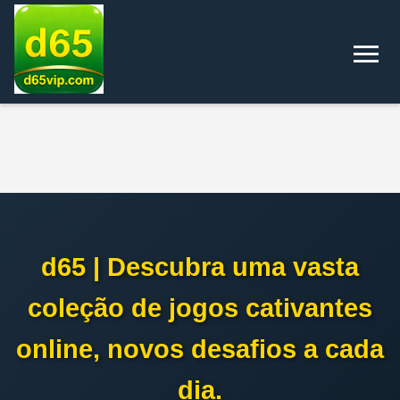
d65 | Descubra uma vasta
coleção de jogos cativantes
online, novos desafios a cada
dia.