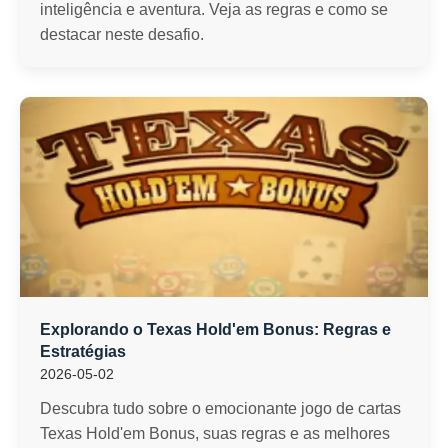
inteligência e aventura. Veja as regras e como se
destacar neste desafio.
Explorando o Texas Hold'em Bonus: Regras e
Estratégias
2026-05-02
Descubra tudo sobre o emocionante jogo de cartas
Texas Hold'em Bonus, suas regras e as melhores