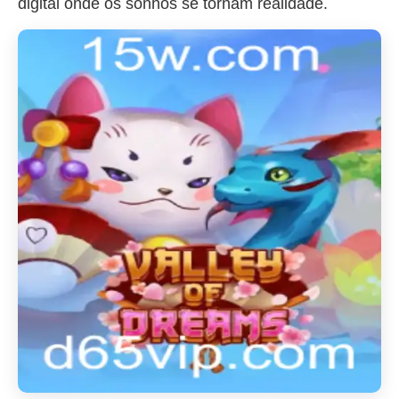
digital onde os sonhos se tornam realidade.