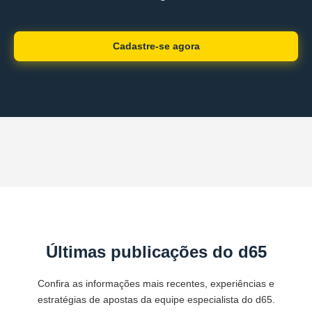
Cadastre-se agora
Últimas publicações do d65
Confira as informações mais recentes, experiências e
estratégias de apostas da equipe especialista do d65.