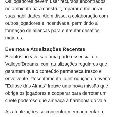
Os jogadores devem usar recursos encontrados
no ambiente para construir, reparar e melhorar
suas habilidades. Além disso, a colaboração com
outros jogadores é incentivada, permitindo a
formação de alianças para enfrentar desafios
maiores.
Eventos e Atualizações Recentes
Eventos ao vivo são uma parte essencial de
ValleyofDreams, com atualizações regulares que
garantem que o conteúdo permaneça fresco e
envolvente. Recentemente, a introdução do evento
"Eclipse das Almas" trouxe uma nova missão que
obriga os jogadores a cooperar para derrotar um
chefe poderoso que ameaça a harmonia do vale.
As atualizações se concentram em aumentar a