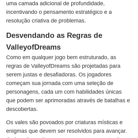
uma camada adicional de profundidade,
incentivando o pensamento estratégico e a
resolução criativa de problemas.
Desvendando as Regras de
ValleyofDreams
Como em qualquer jogo bem estruturado, as
regras de ValleyofDreams são projetadas para
serem justas e desafiadoras. Os jogadores
começam sua jornada com uma seleção de
personagens, cada um com habilidades únicas
que podem ser aprimoradas através de batalhas e
descobertas.
Os vales são povoados por criaturas místicas e
enigmas que devem ser resolvidos para avançar.