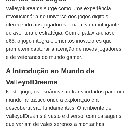
ValleyofDreams surge como uma experiência
revolucionária no universo dos jogos digitais,
oferecendo aos jogadores uma mistura intrigante
de aventura e estratégia. Com a palavra-chave
d65, o jogo integra elementos inovadores que
prometem capturar a atenção de novos jogadores
e de veteranos do mundo gamer.
A Introdução ao Mundo de
ValleyofDreams
Neste jogo, os usuários são transportados para um
mundo fantástico onde a exploração e a
descoberta são fundamentais. O ambiente de
ValleyofDreams é vasto e diverso, com paisagens
que variam de vales serenos a montanhas