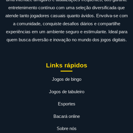
entretenimento contínuo com uma seleção diversificada que
atende tanto jogadores casuais quanto ávidos. Envolva-se com
a comunidade, conquiste desafios diários e compartilhe
experiências em um ambiente seguro e estimulante. Ideal para
quem busca diversão e inovação no mundo dos jogos digitais.
Links rápidos
Jogos de bingo
Jogos de tabuleiro
Esportes
Bacará online
Sobre nós