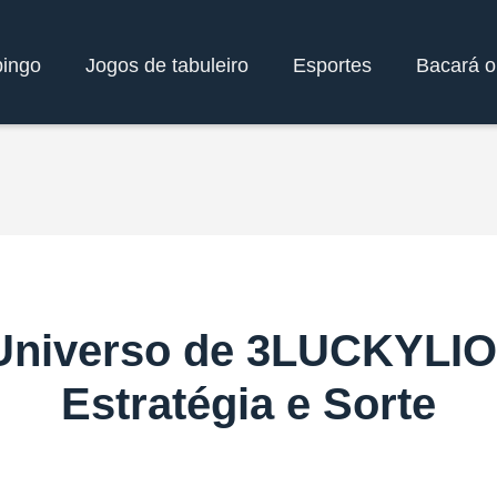
bingo
Jogos de tabuleiro
Esportes
Bacará o
Universo de 3LUCKYLI
Estratégia e Sorte