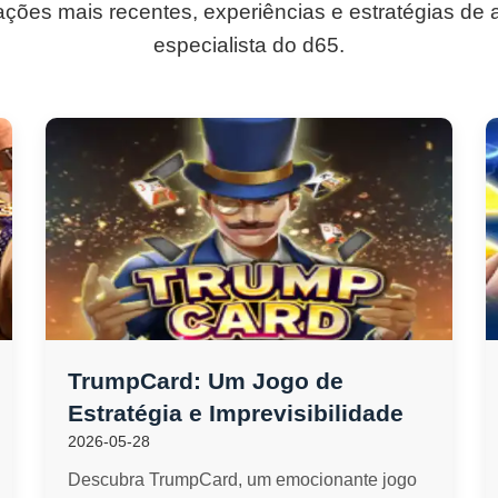
ações mais recentes, experiências e estratégias de
especialista do d65.
TrumpCard: Um Jogo de
Estratégia e Imprevisibilidade
2026-05-28
Descubra TrumpCard, um emocionante jogo