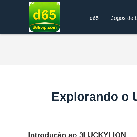
d65
Jogos de 
Explorando o 
Introdução ao 3LUCKYLION