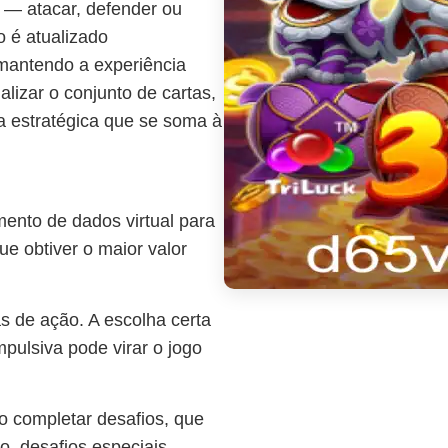
— atacar, defender ou
o é atualizado
 mantendo a experiência
alizar o conjunto de cartas,
a estratégica que se soma à
ento de dados virtual para
e obtiver o maior valor
s de ação. A escolha certa
pulsiva pode virar o jogo
 completar desafios, que
o, desafios especiais