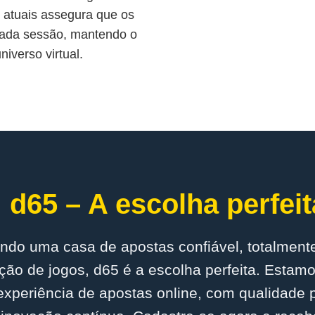
s atuais assegura que os
cada sessão, mantendo o
iverso virtual.
 d65 – A escolha perfeit
ndo uma casa de apostas confiável, totalmente
ão de jogos, d65 é a escolha perfeita. Esta
experiência de apostas online, com qualidade