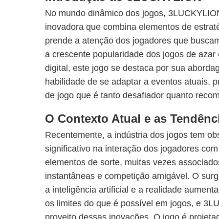
No mundo dinâmico dos jogos, 3LUCKYLIO
inovadora que combina elementos de estraté
prende a atenção dos jogadores que buscam
a crescente popularidade dos jogos de azar 
digital, este jogo se destaca por sua aborda
habilidade de se adaptar a eventos atuais,
de jogo que é tanto desafiador quanto reco
O Contexto Atual e as Tendênc
Recentemente, a indústria dos jogos tem 
significativo na interação dos jogadores c
elementos de sorte, muitas vezes associad
instantâneas e competição amigável. O sur
a inteligência artificial e a realidade aum
os limites do que é possível em jogos, e 3
proveito dessas inovações. O jogo é projeta