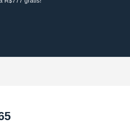
a R$777 grátis!
65