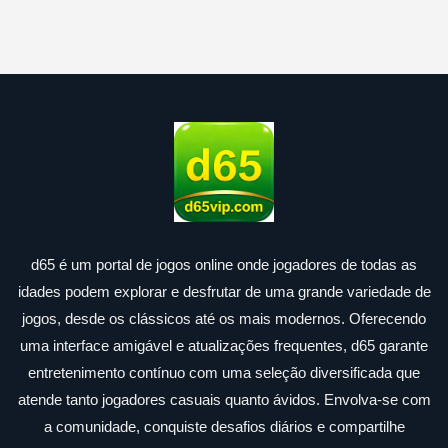
d65 é um portal de jogos online onde jogadores de todas as
idades podem explorar e desfrutar de uma grande variedade de
jogos, desde os clássicos até os mais modernos. Oferecendo
uma interface amigável e atualizações frequentes, d65 garante
entretenimento contínuo com uma seleção diversificada que
atende tanto jogadores casuais quanto ávidos. Envolva-se com
a comunidade, conquiste desafios diários e compartilhe