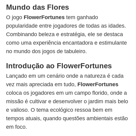
Mundo das Flores
O jogo
FlowerFortunes
tem ganhado
popularidade entre jogadores de todas as idades.
Combinando beleza e estratégia, ele se destaca
como uma experiência encantadora e estimulante
no mundo dos jogos de tabuleiro.
Introdução ao FlowerFortunes
Lançado em um cenário onde a natureza é cada
vez mais apreciada em tudo,
FlowerFortunes
coloca os jogadores em um campo florido, onde a
missão é cultivar e desenvolver o jardim mais belo
e valioso. O tema ecológico ressoa bem em
tempos atuais, quando questões ambientais estão
em foco.