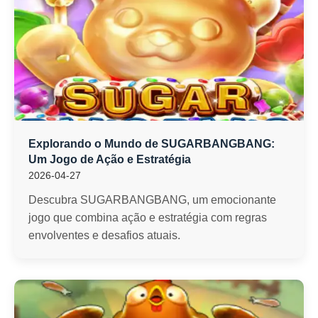
Explorando o Mundo de SUGARBANGBANG:
Um Jogo de Ação e Estratégia
2026-04-27
Descubra SUGARBANGBANG, um emocionante
jogo que combina ação e estratégia com regras
envolventes e desafios atuais.