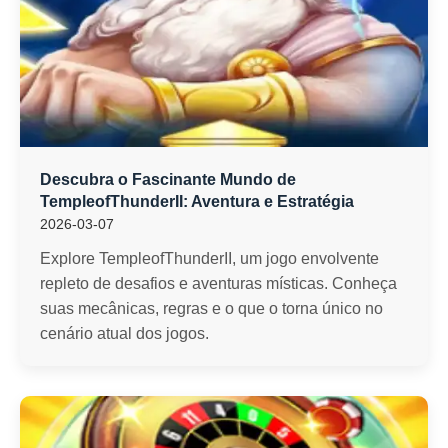
Descubra o Fascinante Mundo de
TempleofThunderII: Aventura e Estratégia
2026-03-07
Explore TempleofThunderII, um jogo envolvente
repleto de desafios e aventuras místicas. Conheça
suas mecânicas, regras e o que o torna único no
cenário atual dos jogos.