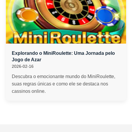
Explorando o MiniRoulette: Uma Jornada pelo
Jogo de Azar
2026-02-16
Descubra o emocionante mundo do MiniRoulette,
suas regras únicas e como ele se destaca nos
cassinos online.