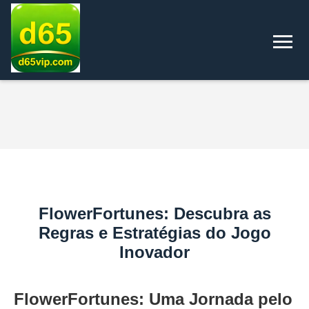
FlowerFortunes: Descubra as
Regras e Estratégias do Jogo
Inovador
FlowerFortunes: Uma Jornada pelo