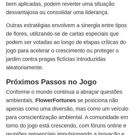
bem aplicadas, podem reverter uma situação
desvantajosa ou consolidar uma liderança.
Outras estratégias envolvem a sinergia entre tipos
de flores, utilizando-se de cartas especiais que
podem ser votadas ao longo de etapas críticas do
jogo para acelerar o crescimento ou proteger o
jardim contra pragas fictícias introduzidas
aleatoriamente.
Próximos Passos no Jogo
Conforme o mundo continua a abraçar questões
ambientais,
FlowerFortunes
se posiciona não
apenas como uma diversão, mas como um veículo
para conscientização ambiental. A comunidade em
torno do jogo está crescendo, com fóruns online e
reuniões presenciais impulsionando a inovação e