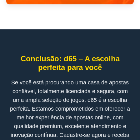
Conclusão: d65 – A escolha
perfeita para você
Se você está procurando uma casa de apostas
confiável, totalmente licenciada e segura, com
uma ampla seleção de jogos, d65 é a escolha
perfeita. Estamos comprometidos em oferecer a
melhor experiência de apostas online, com
qualidade premium, excelente atendimento e
inovação contínua. Cadastre-se agora e receba