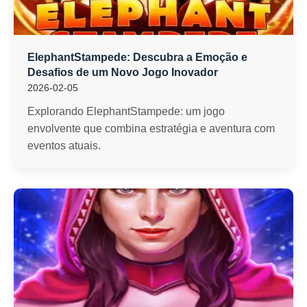
ElephantStampede: Descubra a Emoção e
Desafios de um Novo Jogo Inovador
2026-02-05
Explorando ElephantStampede: um jogo
envolvente que combina estratégia e aventura com
eventos atuais.