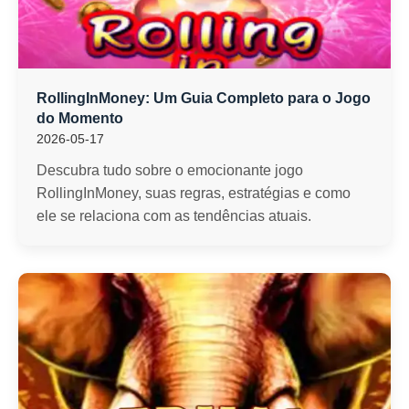
RollingInMoney: Um Guia Completo para o Jogo
do Momento
2026-05-17
Descubra tudo sobre o emocionante jogo
RollingInMoney, suas regras, estratégias e como
ele se relaciona com as tendências atuais.