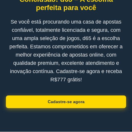
perfeita para você
Se você está procurando uma casa de apostas
confiável, totalmente licenciada e segura, com
uma ampla seleção de jogos, d65 é a escolha
perfeita. Estamos comprometidos em oferecer a
melhor experiência de apostas online, com
qualidade premium, excelente atendimento e
inovação contínua. Cadastre-se agora e receba
R$777 grátis!
Cadastre-se agora