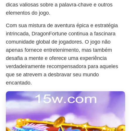
dicas valiosas sobre a palavra-chave e outros
elementos do jogo.
Com sua mistura de aventura épica e estratégia
intrincada, DragonFortune continua a fascinara
comunidade global de jogadores. O jogo não
apenas fornece entretenimento, mas também
desafia a mente e oferece uma experiência
verdadeiramente recompensadora para aqueles
que se atrevem a desbravar seu mundo
encantado.