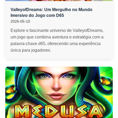
ValleyofDreams: Um Mergulho no Mundo
Imersivo do Jogo com D65
2026-05-10
Explore o fascinante universo de ValleyofDreams,
um jogo que combina aventura e estratégia com a
palavra-chave d65, oferecendo uma experiência
única para jogadores.