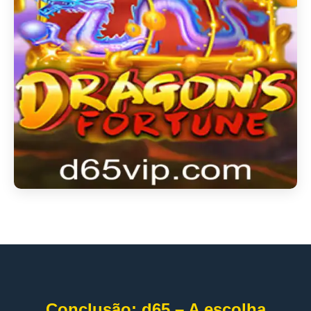
Conclusão: d65 – A escolha