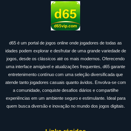
d65 é um portal de jogos online onde jogadores de todas as
idades podem explorar e desfrutar de uma grande variedade de
jogos, desde os clássicos até os mais modernos. Oferecendo
uma interface amigável e atualizações frequentes, d65 garante
entretenimento contínuo com uma seleção diversificada que
atende tanto jogadores casuais quanto ávidos. Envolva-se com
a comunidade, conquiste desafios diários e compartilhe
experiências em um ambiente seguro e estimulante. Ideal para
quem busca diversão e inovação no mundo dos jogos digitais.