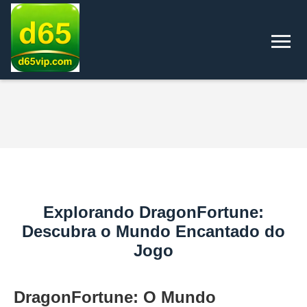
Explorando DragonFortune:
Descubra o Mundo Encantado do
Jogo
DragonFortune: O Mundo