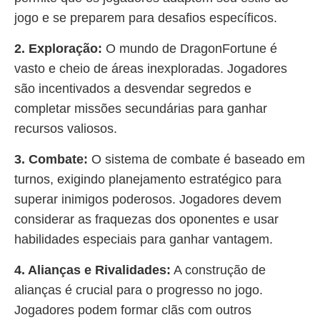
jogo e se preparem para desafios específicos.
2. Exploração:
O mundo de DragonFortune é
vasto e cheio de áreas inexploradas. Jogadores
são incentivados a desvendar segredos e
completar missões secundárias para ganhar
recursos valiosos.
3. Combate:
O sistema de combate é baseado em
turnos, exigindo planejamento estratégico para
superar inimigos poderosos. Jogadores devem
considerar as fraquezas dos oponentes e usar
habilidades especiais para ganhar vantagem.
4. Alianças e Rivalidades:
A construção de
alianças é crucial para o progresso no jogo.
Jogadores podem formar clãs com outros