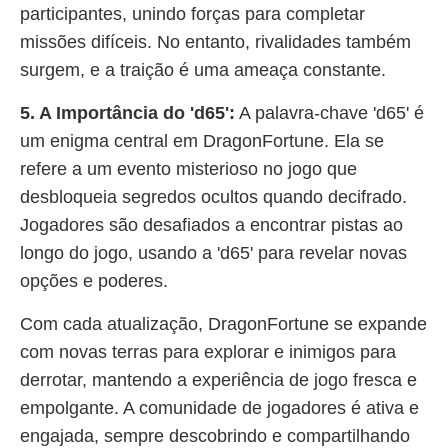
participantes, unindo forças para completar
missões difíceis. No entanto, rivalidades também
surgem, e a traição é uma ameaça constante.
5. A Importância do 'd65':
A palavra-chave 'd65' é
um enigma central em DragonFortune. Ela se
refere a um evento misterioso no jogo que
desbloqueia segredos ocultos quando decifrado.
Jogadores são desafiados a encontrar pistas ao
longo do jogo, usando a 'd65' para revelar novas
opções e poderes.
Com cada atualização, DragonFortune se expande
com novas terras para explorar e inimigos para
derrotar, mantendo a experiência de jogo fresca e
empolgante. A comunidade de jogadores é ativa e
engajada, sempre descobrindo e compartilhando