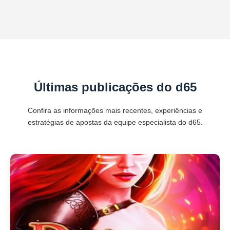
Últimas publicações do d65
Confira as informações mais recentes, experiências e
estratégias de apostas da equipe especialista do d65.