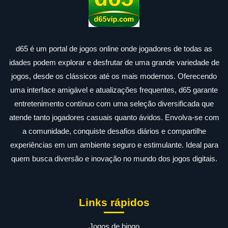
d65 é um portal de jogos online onde jogadores de todas as
idades podem explorar e desfrutar de uma grande variedade de
jogos, desde os clássicos até os mais modernos. Oferecendo
uma interface amigável e atualizações frequentes, d65 garante
entretenimento contínuo com uma seleção diversificada que
atende tanto jogadores casuais quanto ávidos. Envolva-se com
a comunidade, conquiste desafios diários e compartilhe
experiências em um ambiente seguro e estimulante. Ideal para
quem busca diversão e inovação no mundo dos jogos digitais.
Links rápidos
Jogos de bingo