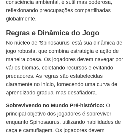
consciência ambiental, é sutil mas poderosa,
reflexionando preocupações compartilhadas
globalmente.
Regras e Dinâmica do Jogo
No núcleo de 'Spinosaurus' está sua dinâmica de
jogo robusta, que combina estratégia e ação de
maneira coesa. Os jogadores devem navegar por
vários biomas, coletando recursos e evitando
predadores. As regras são estabelecidas
claramente no início, fornecendo uma curva de
aprendizado gradual mas desafiadora.
Sobrevivendo no Mundo Pré-histórico:
O
principal objetivo dos jogadores é sobreviver
enquanto Spinosaurus, utilizando habilidades de
caça e camuflagem. Os jogadores devem