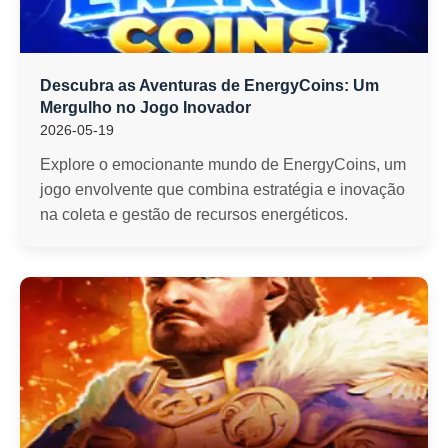
Descubra as Aventuras de EnergyCoins: Um
Mergulho no Jogo Inovador
2026-05-19
Explore o emocionante mundo de EnergyCoins, um
jogo envolvente que combina estratégia e inovação
na coleta e gestão de recursos energéticos.