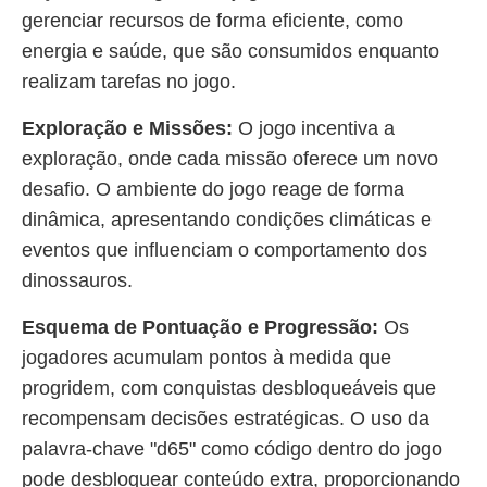
gerenciar recursos de forma eficiente, como
energia e saúde, que são consumidos enquanto
realizam tarefas no jogo.
Exploração e Missões:
O jogo incentiva a
exploração, onde cada missão oferece um novo
desafio. O ambiente do jogo reage de forma
dinâmica, apresentando condições climáticas e
eventos que influenciam o comportamento dos
dinossauros.
Esquema de Pontuação e Progressão:
Os
jogadores acumulam pontos à medida que
progridem, com conquistas desbloqueáveis que
recompensam decisões estratégicas. O uso da
palavra-chave "d65" como código dentro do jogo
pode desbloquear conteúdo extra, proporcionando