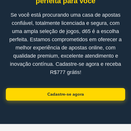
perfeita para você
Se você está procurando uma casa de apostas
confiável, totalmente licenciada e segura, com
uma ampla seleção de jogos, d65 é a escolha
perfeita. Estamos comprometidos em oferecer a
melhor experiência de apostas online, com
qualidade premium, excelente atendimento e
inovação contínua. Cadastre-se agora e receba
R$777 grátis!
Cadastre-se agora