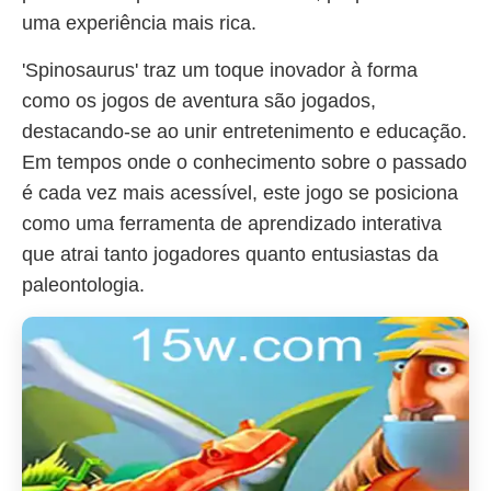
uma experiência mais rica.
'Spinosaurus' traz um toque inovador à forma
como os jogos de aventura são jogados,
destacando-se ao unir entretenimento e educação.
Em tempos onde o conhecimento sobre o passado
é cada vez mais acessível, este jogo se posiciona
como uma ferramenta de aprendizado interativa
que atrai tanto jogadores quanto entusiastas da
paleontologia.